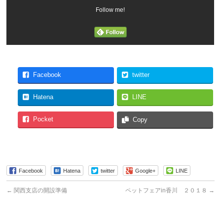
Follow me!
Facebook
twitter
Hatena
LINE
Pocket
Copy
Facebook
Hatena
twitter
Google+
LINE
←
関西支店の開設準備
ペットフェアin香川 ２０１８
→