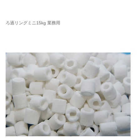
ろ過リングミニ15kg 業務用