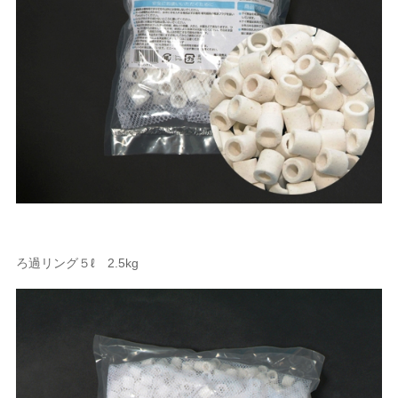
ろ過リング５ℓ 2.5kg